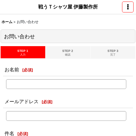
戦うＴシャツ屋 伊藤製作所
ホーム
>
お問い合わせ
お問い合わせ
STEP 1
STEP 2
STEP 3
入力
確認
完了
お名前
[
必須
]
メールアドレス
[
必須
]
件名
[
必須
]