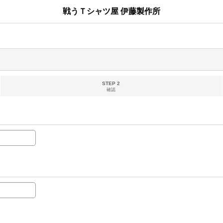
戦うＴシャツ屋 伊藤製作所
STEP 2
確認