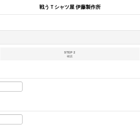
戦うＴシャツ屋 伊藤製作所
STEP 2
確認