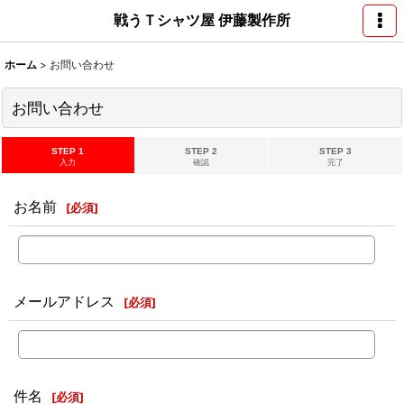
戦うＴシャツ屋 伊藤製作所
ホーム
>
お問い合わせ
お問い合わせ
STEP 1
STEP 2
STEP 3
入力
確認
完了
お名前
[
必須
]
メールアドレス
[
必須
]
件名
[
必須
]