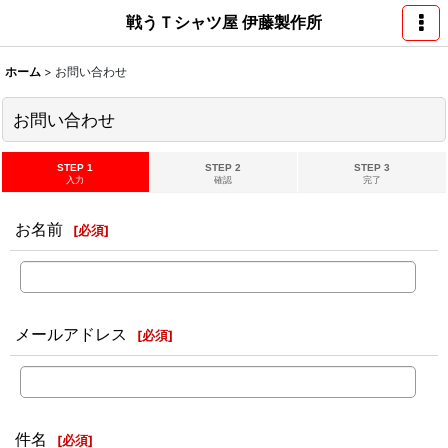
戦うＴシャツ屋 伊藤製作所
ホーム
>
お問い合わせ
お問い合わせ
STEP 1
STEP 2
STEP 3
入力
確認
完了
お名前
[
必須
]
メールアドレス
[
必須
]
件名
[
必須
]